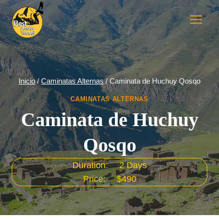
Saltar
al
contenido
Inicio
/
Caminatas Alternas
/
Caminata de Huchuy Qosqo
CAMINATAS ALTERNAS
Caminata de Huchuy
Qosqo
Duration:
2 Days
Price:
$490