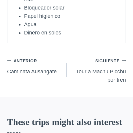
Bloqueador solar
Papel higiénico
Agua
Dinero en soles
Navegación
ANTERIOR
SIGUIENTE
de
Caminata Ausangate
Tour a Machu Picchu
por tren
entradas
These trips might also interest