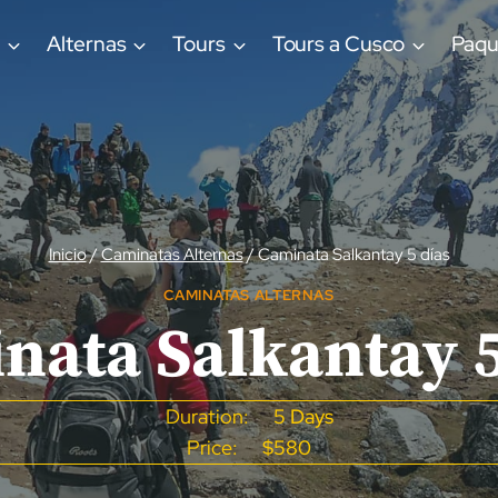
a
Alternas
Tours
Tours a Cusco
Paqu
Inicio
/
Caminatas Alternas
/
Caminata Salkantay 5 días
CAMINATAS ALTERNAS
nata Salkantay 5
Duration:
5 Days
Price:
$580