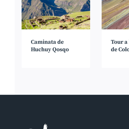
Caminata de
Tour a
Huchuy Qosqo
de Col