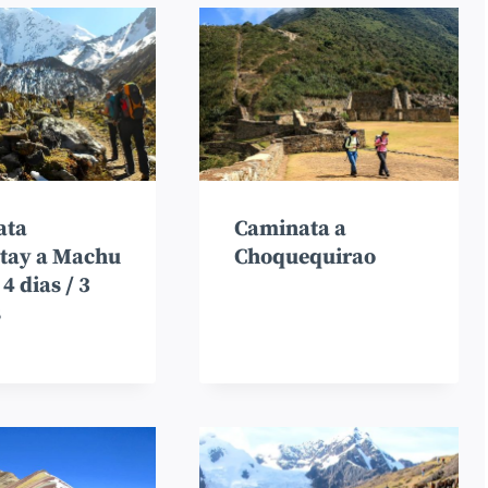
ata
Caminata a
tay a Machu
Choquequirao
4 dias / 3
s