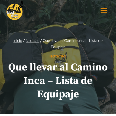
Saltar
al
contenido
Inicio
/
Noticias
/
Que llevar al Camino Inca – Lista de
Equipaje
NOTICIAS
Que llevar al Camino
Inca – Lista de
Equipaje