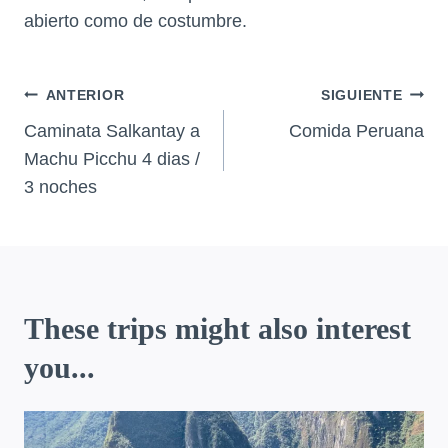
abierto como de costumbre.
Navegación
ANTERIOR
SIGUIENTE
de
Caminata Salkantay a
Comida Peruana
Machu Picchu 4 dias /
entradas
3 noches
These trips might also interest
you...