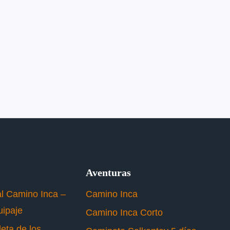
Aventuras
al Camino Inca –
Camino Inca
uipaje
Camino Inca Corto
eta de los