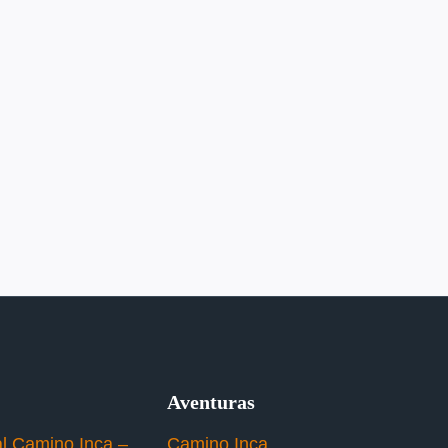
Aventuras
al Camino Inca –
Camino Inca