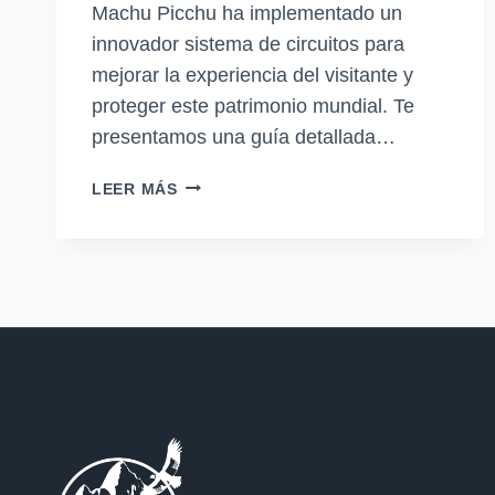
Machu Picchu ha implementado un
innovador sistema de circuitos para
mejorar la experiencia del visitante y
proteger este patrimonio mundial. Te
presentamos una guía detallada…
GUÍA
LEER MÁS
COMPLETA
DE
LOS
NUEVOS
CIRCUITOS
DE
VISITA
A
MACHU
PICCHU