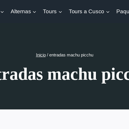
Alternas
Tours
Tours a Cusco
Paqu
Inicio
/
entradas machu picchu
tradas machu pic