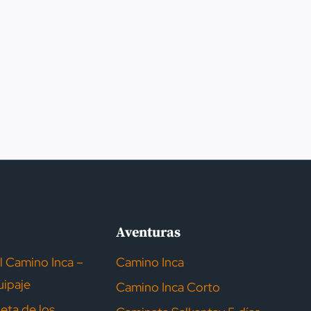
Aventuras
al Camino Inca –
Camino Inca
uipaje
Camino Inca Corto
eta de los