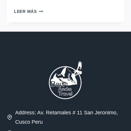
GUÍA
LEER MÁS
INTELIGENTE
PARA
VISITAR
MACHU
PICCHU
EN
SEPTIEMBRE
(TRANSICIÓN
Y
CLIMA
IDEAL)
Address: Av. Retamales # 11 San Jeronimo,
Cusco Peru