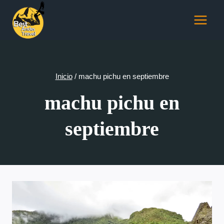
Saltar
al
contenido
Inicio
/
machu pichu en septiembre
machu pichu en
septiembre