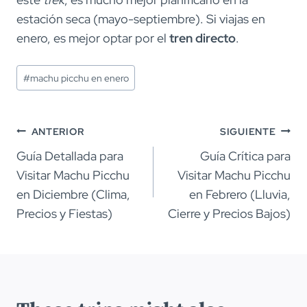
estación seca (mayo-septiembre). Si viajas en
enero, es mejor optar por el
tren directo
.
Etiquetas
#
machu picchu en enero
de
la
entrada:
Navegación
ANTERIOR
SIGUIENTE
de
Guía Detallada para
Guía Crítica para
Visitar Machu Picchu
Visitar Machu Picchu
entradas
en Diciembre (Clima,
en Febrero (Lluvia,
Precios y Fiestas)
Cierre y Precios Bajos)